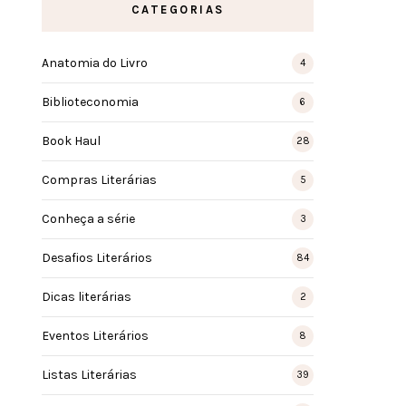
CATEGORIAS
Anatomia do Livro
4
Biblioteconomia
6
Book Haul
28
Compras Literárias
5
Conheça a série
3
Desafios Literários
84
Dicas literárias
2
Eventos Literários
8
Listas Literárias
39