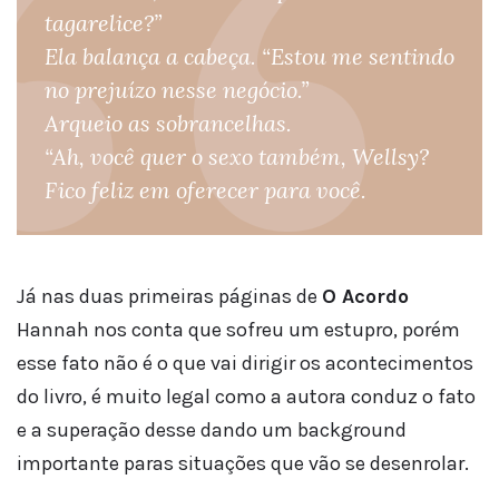
tagarelice?”
Ela balança a cabeça. “Estou me sentindo
no prejuízo nesse negócio.”
Arqueio as sobrancelhas.
“Ah, você quer o sexo também, Wellsy?
Fico feliz em oferecer para você.
Já nas duas primeiras páginas de
O Acordo
Hannah nos conta que sofreu um estupro, porém
esse fato não é o que vai dirigir os acontecimentos
do livro, é muito legal como a autora conduz o fato
e a superação desse dando um background
importante paras situações que vão se desenrolar.