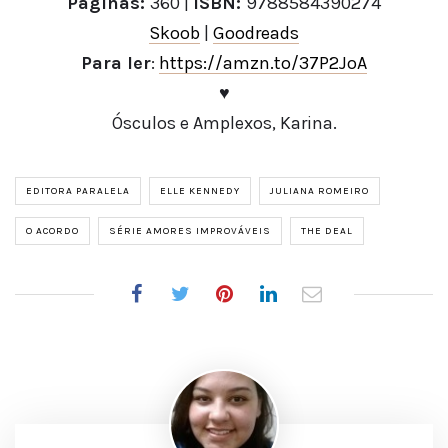
Páginas:
360 |
ISBN:
9788584390274
Skoob
|
Goodreads
Para ler
:
https://amzn.to/37P2JoA
♥
Ósculos e Amplexos, Karina.
EDITORA PARALELA
ELLE KENNEDY
JULIANA ROMEIRO
O ACORDO
SÉRIE AMORES IMPROVÁVEIS
THE DEAL