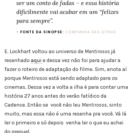
ser um conto de fadas – e essa história
dificilmente vai acabar em um “felizes
para sempre”.
FONTE DA SINOPSE
:
COMPANHIA DAS LETRAS
E. Lockhart voltou ao universo de
Mentirosos
já
resenhado
aqui
e dessa vez não foi para ajudar a
fazer o roteiro de adaptação do filme. Sim, anota aí
porque
Mentirosos
está sendo adaptado para os
cinemas. Dessa vez a volta a ilha é para contar uma
história 27 anos antes do verão fatídico da
Cadence. Então se você não leu
Mentirosos
, sinto
muito, mas essa não é uma resenha pra você. Vá lá
ler o primeiro e só depois venha ler o que eu achei
do prequel.