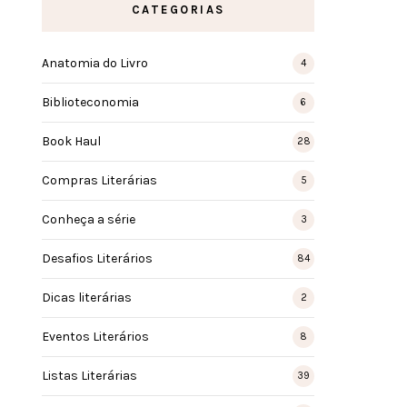
CATEGORIAS
Anatomia do Livro
4
Biblioteconomia
6
Book Haul
28
Compras Literárias
5
Conheça a série
3
Desafios Literários
84
Dicas literárias
2
Eventos Literários
8
Listas Literárias
39