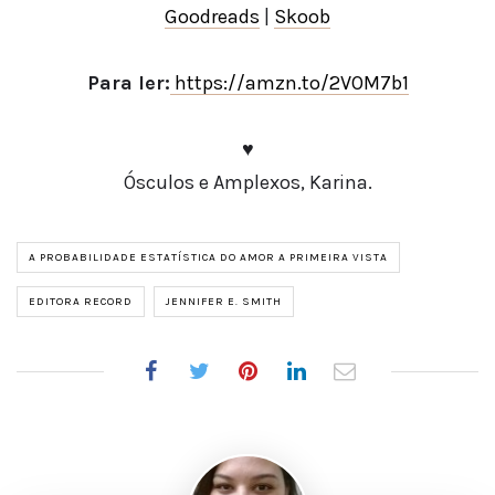
Goodreads
|
Skoob
Para ler:
https://amzn.to/2VOM7b1
♥
Ósculos e Amplexos, Karina.
A PROBABILIDADE ESTATÍSTICA DO AMOR A PRIMEIRA VISTA
EDITORA RECORD
JENNIFER E. SMITH