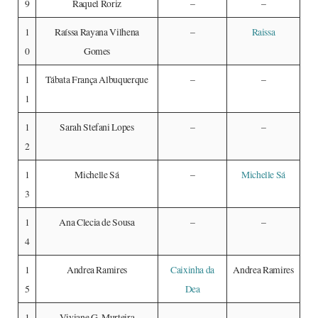
9
Raquel Roriz
–
–
1
Raíssa Rayana Vilhena
–
Raissa
0
Gomes
1
Tábata França Albuquerque
–
–
1
1
Sarah Stefani Lopes
–
–
2
1
Michelle Sá
–
Michelle Sá
3
1
Ana Clecia de Sousa
–
–
4
1
Andrea Ramires
Caixinha da
Andrea Ramires
5
Dea
1
Viviane G. Murteira
–
–