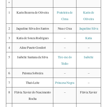
º
1
Karin Bezerra de Oliveira
Prateleira de
Karin de
Cima
Oliveira
2
Jaqueline Silva dos Santos
Nua e Crua
Jaqueline Silva
3
Katia de Souza Rodrigues
–
Katia
4
Aline Paseto Goedert
–
–
5
Isabelle Santana da Silva
Tire-me do
Isabelle
Tédio
6
Paloma Sobreira
–
–
7
Thaís Leite
Princesa Negra
–
8
Flávia Xavier do Nascimento
–
Flávia Xavier
Rocha