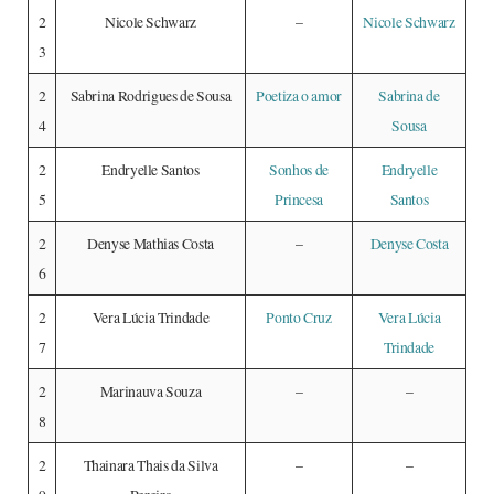
2
Nicole Schwarz
–
Nicole Schwarz
3
2
Sabrina Rodrigues de Sousa
Poetiza o amor
Sabrina de
4
Sousa
2
Endryelle Santos
Sonhos de
Endryelle
5
Princesa
Santos
2
Denyse Mathias Costa
–
Denyse Costa
6
2
Vera Lúcia Trindade
Ponto Cruz
Vera Lúcia
7
Trindade
2
Marinauva Souza
–
–
8
2
Thainara Thais da Silva
–
–