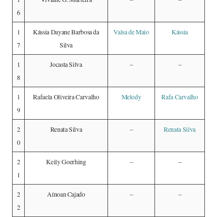
6
1
Kássia Dayane Barbosa da
Valsa de Maio
Kássia
7
Silva
1
Jocasta Silva
–
–
8
1
Rafaela Oliveira Carvalho
Melody
Rafa Carvalho
9
2
Renata Silva
–
Renata Silva
0
2
Keily Goerhing
–
–
1
2
Aínoan Cajado
–
–
2