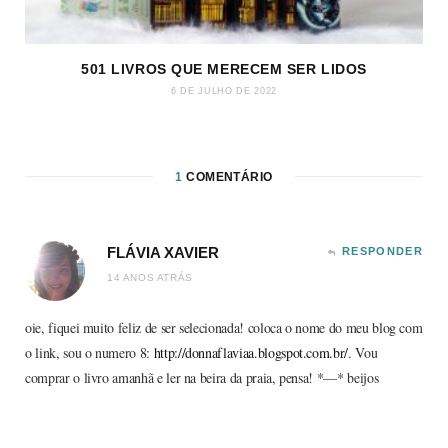
501 LIVROS QUE MERECEM SER LIDOS
6 DE JULHO DE 2022
1
COMENTÁRIO
FLÁVIA XAVIER
RESPONDER
14 ANOS ATRÁS
oie, fiquei muito feliz de ser selecionada! coloca o nome do meu blog com
o link, sou o numero 8:
http://donnaflaviaa.blogspot.com.br/
. Vou
comprar o livro amanhã e ler na beira da praia, pensa! *—* beijos