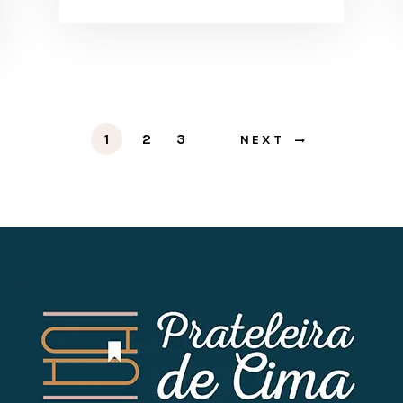
1
2
3
NEXT