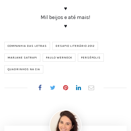
Avaliação:
♥
5
Mil beijos e até mais!
de
♥
5.
COMPANHIA DAS LETRAS
DESAFIO LITERÁRIO 2012
MARJANE SATRAPI
PAULO WERNECK
PERSÉPOLIS
QUADRINHOS NA CIA