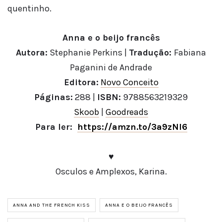
quentinho.
Anna e o beijo francês
Autora:
Stephanie Perkins |
Tradução:
Fabiana
Paganini de Andrade
Editora:
Novo Conceito
Páginas:
288 |
ISBN:
9788563219329
Skoob
|
Goodreads
Para ler:
https://amzn.to/3a9zNI6
♥
Osculos e Amplexos, Karina.
ANNA AND THE FRENCH KISS
ANNA E O BEIJO FRANCÊS