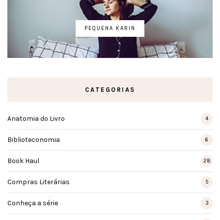
PEQUENA KARIN
CATEGORIAS
Anatomia do Livro
4
Biblioteconomia
6
Book Haul
28
Compras Literárias
5
Conheça a série
3