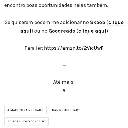
encontro boas oportunidades nelas também.
Se quiserem podem me adicionar no
Skoob
(
clique
aqui
) ou no
Goodreads
(
clique aqui
)
Para ler:
https://amzn.to/2VicUwF
—
Até mais!
♥
A MAIS PURA VERDADE
DAN GEMEINHART
EDITORA NOVO CONCEITO