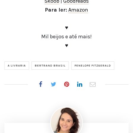
Skoob
|
Goodreads
Para ler:
Amazon
♥
Mil beijos e até mais!
♥
A LIVRARIA
BERTRAND BRASIL
PENELOPE FITZGERALD