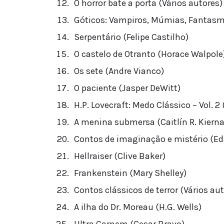
O horror bate a porta (Vários autores)
Góticos: Vampiros, Múmias, Fantasmas
Serpentário (Felipe Castilho)
O castelo de Otranto (Horace Walpole
Os sete (Andre Vianco)
O paciente (Jasper DeWitt)
H.P. Lovecraft: Medo Clássico – Vol. 2 
A menina submersa (Caitlín R. Kiern
Contos de imaginação e mistério (Ed
Hellraiser (Clive Baker)
Frankenstein (Mary Shelley)
Contos clássicos de terror (Vários au
A ilha do Dr. Moreau (H.G. Wells)
Ultra Carnem (Cesar Bravo)