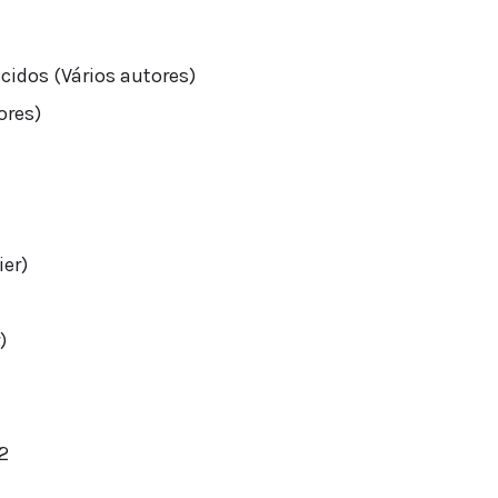
cidos (Vários autores)
ores)
er)
)
 2