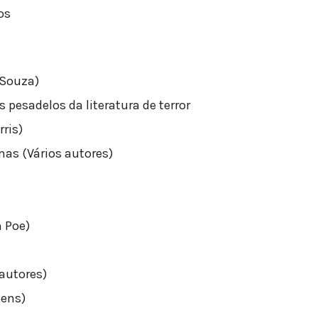
os
 Souza)
s pesadelos da literatura de terror
ris)
mas (Vários autores)
n Poe)
autores)
kens)