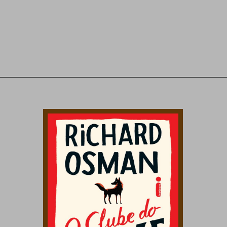
Opening
https://amzn.to/3ZuO8rI