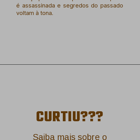
é assassinada e segredos do passado
voltam à tona.
Opening
https://amzn.to/3U16u24
CURTIU???
Saiba mais sobre o