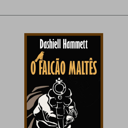
Opening
https://amzn.to/40NlvXC