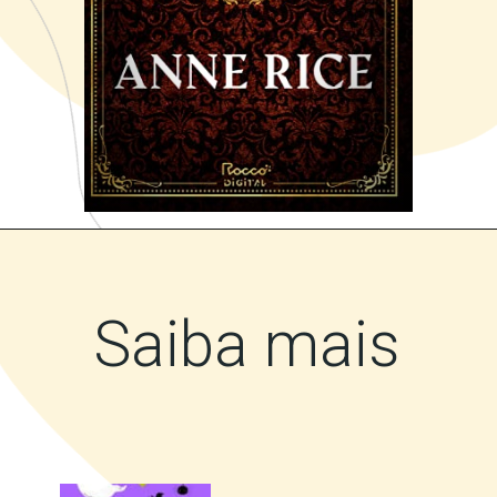
Opening
https://amzn.to/3M9MqrS
Saiba mais