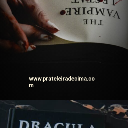
www.prateleiradecima.co
m