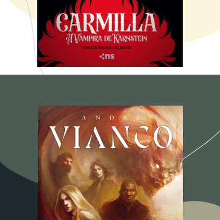
Opening
https://amzn.to/3tIeAUB