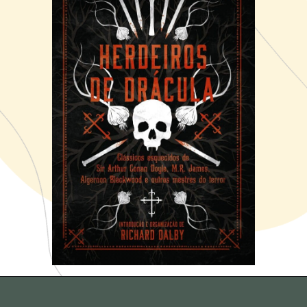
Opening
https://amzn.to/3ryMM0o